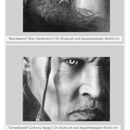
"Blackbeard" (Ray Stevenson) | Öl-Drybrush auf Aquarellpapier 40x30 cm
"Grindelwald" (Johnny Depp) | Öl-Drybrush auf Aquarellpapier 40x30 cm