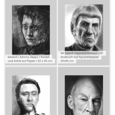
"Mr.Spock" (Leonard Nimoy) | Öl-
Edward (Johnny Depp) | Pastell
Drybrush auf Aquarellpapier
und Kohle auf Papier | 30 x 40 cm
30x40 cm