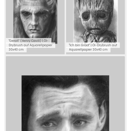
"Geralt" (Henry Cavill) | Öl-
Drybrush auf Aquarellpapier
"Ich bin Groot" | Öl-Drybrush auf
30x40 cm
Aquarellpapier 30x40 cm